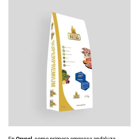
En
Orysel
, como primera empresa andaluza