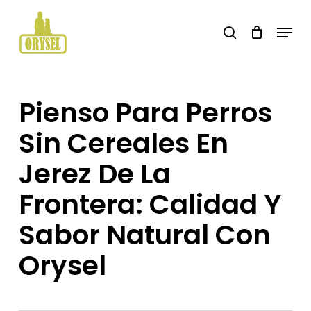
Skip
Menu
search
to
main
content
Pienso Para Perros
Sin Cereales En
Jerez De La
Frontera: Calidad Y
Sabor Natural Con
Orysel