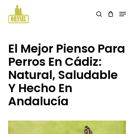
Skip
Menu
search
to
main
content
El Mejor Pienso Para
Perros En Cádiz:
Natural, Saludable
Y Hecho En
Andalucía