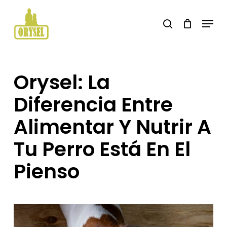
Skip
Menu
search
to
main
content
Orysel: La
Diferencia Entre
Alimentar Y Nutrir A
Tu Perro Está En El
Pienso