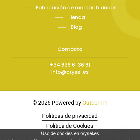
Fabricación de marcas blancas
Tienda
Blog
Contacto
+34 636 61 36 61
info@orysel.es
©
2026
Powered by
Outcomm
Políticas de privacidad
Política de Cookies
Uso de cookies en orysel.es
Política de Reembolso y Devoluciones