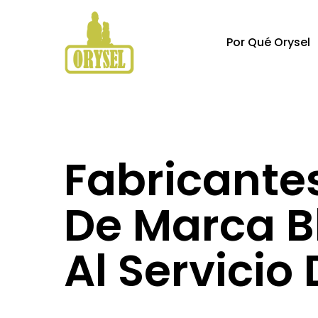
Skip
to
Por Qué Orysel
main
content
Hit enter to search or ESC to close
Fabricantes
De Marca B
Al Servicio