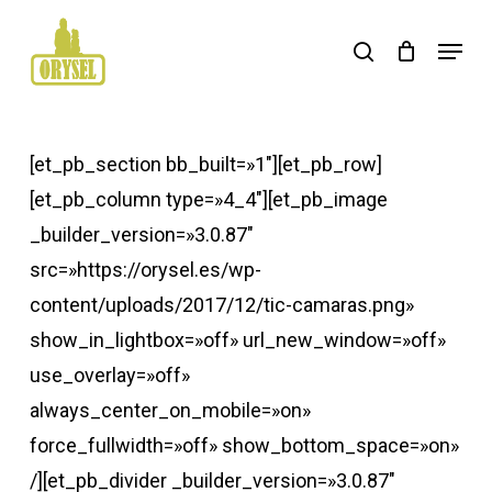
Skip
Menu
search
to
main
content
[et_pb_section bb_built=»1″][et_pb_row]
[et_pb_column type=»4_4″][et_pb_image
_builder_version=»3.0.87″
src=»https://orysel.es/wp-
content/uploads/2017/12/tic-camaras.png»
show_in_lightbox=»off» url_new_window=»off»
use_overlay=»off»
always_center_on_mobile=»on»
force_fullwidth=»off» show_bottom_space=»on»
/][et_pb_divider _builder_version=»3.0.87″