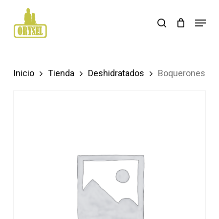
Skip
Menu
search
to
main
content
Inicio
Tienda
Deshidratados
Boquerones