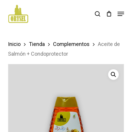
Skip
Menu
search
to
main
content
Inicio
Tienda
Complementos
Aceite de
Salmón + Condoprotector