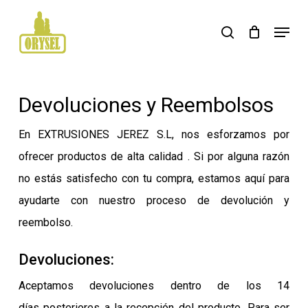
Skip
Menu
search
to
main
content
Devoluciones y Reembolsos
En EXTRUSIONES JEREZ S.L, nos esforzamos por
ofrecer productos de alta calidad . Si por alguna razón
no estás satisfecho con tu compra, estamos aquí para
ayudarte con nuestro proceso de devolución y
reembolso.
Devoluciones:
Aceptamos devoluciones dentro de los
14
días
posteriores a la recepción del producto. Para ser