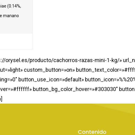
iae (0.14%,
 de manano
)
ps://orysel.es/producto/cachorros-razas-mini-1-kg/» u
ut=»light» custom_button=»on» button_text_color=»#fff
cing=»0″ button_use_icon=»default» button_icon=»%%20
ver=»#ffffff» button_bg_color_hover=»#303030″ button_
]
Contenido