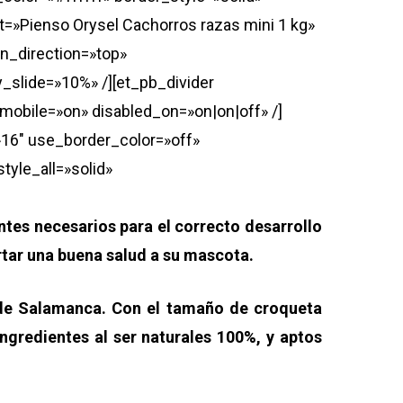
t=»Pienso Orysel Cachorros razas mini 1 kg»
on_direction=»top»
slide=»10%» /][et_pb_divider
_mobile=»on» disabled_on=»on|on|off» /]
=»16″ use_border_color=»off»
tyle_all=»solid»
tes necesarios para el correcto desarrollo
rtar una buena salud a su mascota.
o de Salamanca. Con el tamaño de croqueta
ngredientes al ser naturales 100%, y aptos