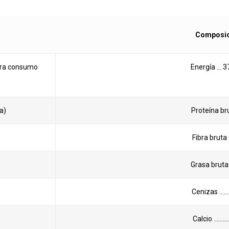
Composici
ara consumo
Energía … 3
a)
Proteína br
Fibra brut
Grasa bruta
Cenizas ……
Calcio ………