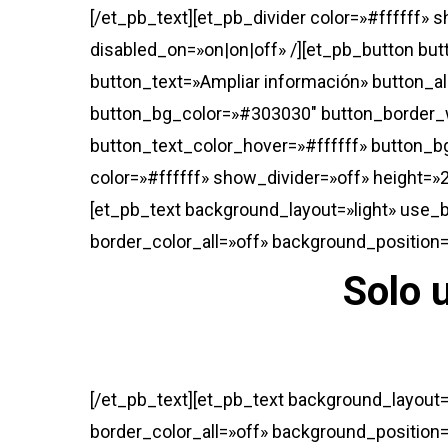
[/et_pb_text][et_pb_divider color=»#ffffff» 
disabled_on=»on|on|off» /][et_pb_button bu
button_text=»Ampliar información» button_a
button_bg_color=»#303030″ button_border_
button_text_color_hover=»#ffffff» button_
color=»#ffffff» show_divider=»off» height=»2
[et_pb_text background_layout=»light» use_b
border_color_all=»off» background_position=
Solo 
[/et_pb_text][et_pb_text background_layout=
border_color_all=»off» background_position=