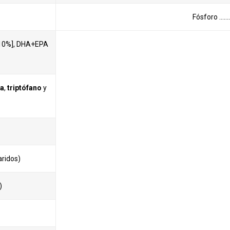
Fósforo …
>10%], DHA+EPA
na
,
triptófano
y
aridos)
)