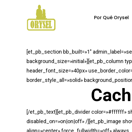
Skip
to
Por Qué Orysel
main
content
Hit enter to search or ESC to close
[et_pb_section bb_built=»1″ admin_label=»s
background_size=»initial»][et_pb_column typ
header_font_size=»40px» use_border_color=»
border_style_all=»solid» background_positio
Cach
[/et_pb_text][et_pb_divider color=»#ffffff» 
disabled_on=»on|on|off» /][et_pb_image sho
align=»center» force_fullwidth=»off» always