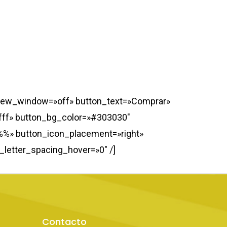
rl_new_window=»off» button_text=»Comprar»
fff» button_bg_color=»#303030″
%%» button_icon_placement=»right»
letter_spacing_hover=»0″ /]
Contacto