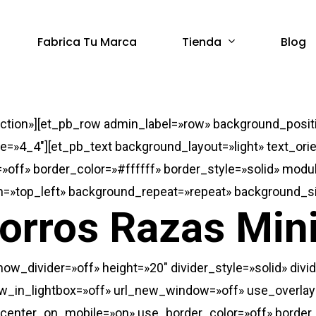
Tienda
Fabrica Tu Marca
Blog
ection»][et_pb_row admin_label=»row» background_posit
e=»4_4″][et_pb_text background_layout=»light» text_orie
off» border_color=»#ffffff» border_style=»solid» modul
n=»top_left» background_repeat=»repeat» background_siz
orros Razas Mini
show_divider=»off» height=»20″ divider_style=»solid» di
w_in_lightbox=»off» url_new_window=»off» use_overlay=
_center_on_mobile=»on» use_border_color=»off» border_