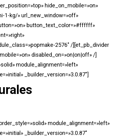
vider_position=»top» hide_on_mobile=»on»
ini-1-kg/» url_new_window=»off»
tton=»on» button_text_color=»#ffffff»
t=»right»
dule_class=»popmake-2576″ /][et_pb_divider
_mobile=»on» disabled_on=»on|on|off» /]
»solid» module_alignment=»left»
»initial» _builder_version=»3.0.87″]
urales
border_style=»solid» module_alignment=»left»
»initial» _builder_version=»3.0.87″