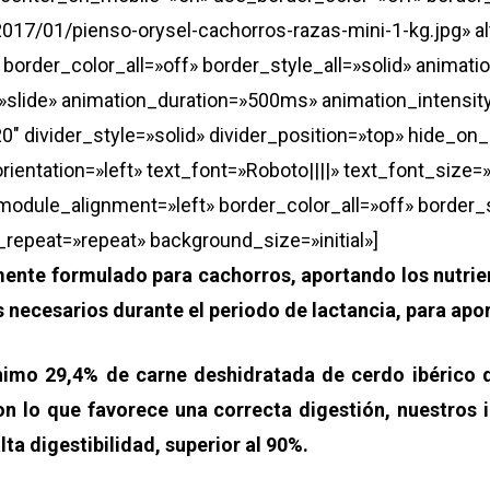
017/01/pienso-orysel-cachorros-razas-mini-1-kg.jpg» al
» border_color_all=»off» border_style_all=»solid» animati
lide» animation_duration=»500ms» animation_intensity_
0″ divider_style=»solid» divider_position=»top» hide_on
rientation=»left» text_font=»Roboto||||» text_font_size
module_alignment=»left» border_color_all=»off» border_s
repeat=»repeat» background_size=»initial»]
ente formulado para cachorros, aportando los nutrien
 necesarios durante el periodo de lactancia, para apo
mínimo 29,4% de carne deshidratada de cerdo ibéric
n lo que favorece una correcta digestión, nuestros i
a digestibilidad, superior al 90%.