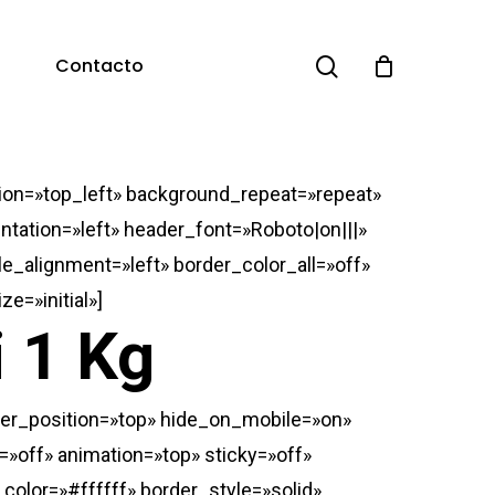
search
Contacto
ion=»top_left» background_repeat=»repeat»
ntation=»left» header_font=»Roboto|on|||»
e_alignment=»left» border_color_all=»off»
e=»initial»]
 1 Kg
vider_position=»top» hide_on_mobile=»on»
»off» animation=»top» sticky=»off»
color=»#ffffff» border_style=»solid»