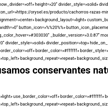
show_divider=»off» height=»20″ divider_style=»solid» di
tton_url=»https://orysel.es/producto/cachorros-razas-m
lignment=»center» background_layout=»light» custom_bu
width=»0″ button_icon=»%%20%%» button_icon_placemen
bg_color_hover=»#303030″ _builder_version=»3.0.87″ mo
0″ divider_style=»solid» divider_position=»top» hide_on
order_color=»off» border_color=»#ffffff» border_style=
»top_left» background_repeat=»repeat» background_size=
usamos conservantes nat
»light» use_border_color=»off» border_color=»#ffffff» 
»top_left» background_repeat=»repeat» background_size=