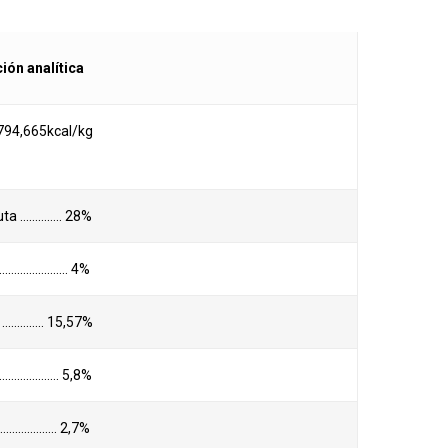
ón analítica
794,665kcal/kg
uta ………….. 28%
a ………………….. 4%
 ………….. 15,57%
……………….. 5,8%
……………….. 2,7%