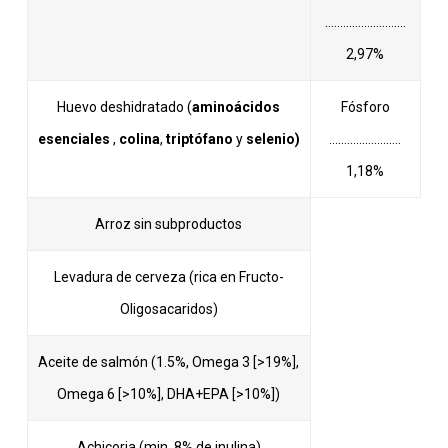
………………………
2,97%
Huevo deshidratado (
aminoácidos
Fósforo
esenciales
,
colina
,
triptófano
y
selenio)
……………………
1,18%
Arroz sin subproductos
Levadura de cerveza (rica en Fructo-
Oligosacaridos)
Aceite de salmón (1.5%, Omega 3 [>19%],
Omega 6 [>10%], DHA+EPA [>10%])
Achicoria (min. 8% de inulina)