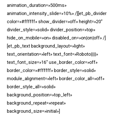
animation_duration=»500ms»
animation_intensity_slide=»10%» /][et_pb_divider
color=»#ffffff» show_divider=»off» height=»20″
divider_style=»solid» divider_position=»top»
hide_on_mobile=»on» disabled_on=»on|on|off» /]
[et_pb_text background_layout=»light»
text_orientation=»left» text_font=»Roboto||||»
text_font_size=»16″ use_border_color=»off»
border_color=»#ffffff» border_style=»solid»
module_alignment=»left» border_color_all=»off»
border_style_all=»solid»
background_position=»top_left»
background_repeat=»repeat»
background_size=»initial»]