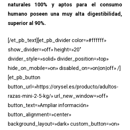
naturales 100% y aptos para el consumo
humano poseen una muy alta digestibilidad,
superior al 90%.
[/et_pb_text][et_pb_divider color=»#ffffff»
show_divider=»off» height=»20″
divider_style=»solid» divider_position=»top»
hide_on_mobile=»on» disabled_on=»on|on|off» /]
[et_pb_button
button_url=»https://orysel.es/producto/adultos-
razas-mini-2-5-kg/» url_new_window=»off»
button_text=»Ampliar información»
button_alignment=»center»
background_layout=»dark» custom_button=»on»