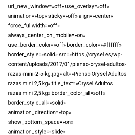
url_new_window=»off» use_overlay=»off»
animation=»top» sticky=»off» align=»center»
force_fullwidth=»off»
always_center_on_mobile=»on»
use_border_color=»off» border_color=»#ffffff»
border_style=»solid» src=»https://orysel.es/wp-
content/uploads/2017/01/pienso-orysel-adultos-
razas-mini-2-5-kg.jpg» alt=»Pienso Orysel Adultos
razas mini 2,5 kg» title_text=»Orysel Adultos
razas mini 2,5 kg» border_color_all=»off»
border_style_all=»solid»
animation_direction=»top»
show_bottom_space=»on»
animation_style=»slide»