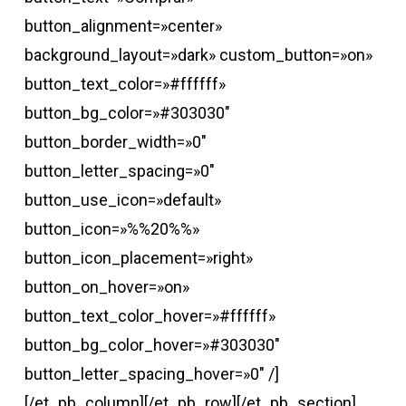
button_alignment=»center»
background_layout=»dark» custom_button=»on»
button_text_color=»#ffffff»
button_bg_color=»#303030″
button_border_width=»0″
button_letter_spacing=»0″
button_use_icon=»default»
button_icon=»%%20%%»
button_icon_placement=»right»
button_on_hover=»on»
button_text_color_hover=»#ffffff»
button_bg_color_hover=»#303030″
button_letter_spacing_hover=»0″ /]
[/et_pb_column][/et_pb_row][/et_pb_section]