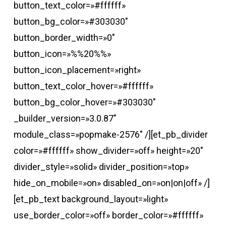
button_text_color=»#ffffff»
button_bg_color=»#303030″
button_border_width=»0″
button_icon=»%%20%%»
button_icon_placement=»right»
button_text_color_hover=»#ffffff»
button_bg_color_hover=»#303030″
_builder_version=»3.0.87″
module_class=»popmake-2576″ /][et_pb_divider
color=»#ffffff» show_divider=»off» height=»20″
divider_style=»solid» divider_position=»top»
hide_on_mobile=»on» disabled_on=»on|on|off» /]
[et_pb_text background_layout=»light»
use_border_color=»off» border_color=»#ffffff»