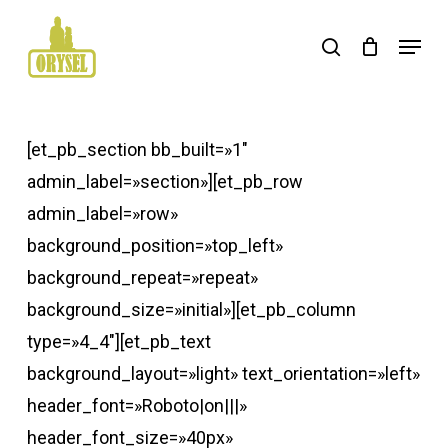
Skip
Menu
search
to
main
content
[et_pb_section bb_built=»1″
admin_label=»section»][et_pb_row
admin_label=»row»
background_position=»top_left»
background_repeat=»repeat»
background_size=»initial»][et_pb_column
type=»4_4″][et_pb_text
background_layout=»light» text_orientation=»left»
header_font=»Roboto|on|||»
header_font_size=»40px»